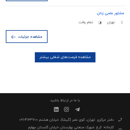
مشاور علمی زنان
تهران
تمام وقت
مشاهده جزئیات
مشاهده فرصت‌های شغلی بیشتر
با ما در ارتباط باشید
دفتر مرکزی :تهران، کوی نصر (گیشا)، خیابان هشتم 4163700-021
کارخانه: کرج شهرک صنعتی بهارستان خیابان گلستان چهارم