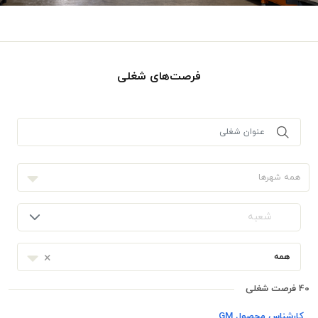
فرصت‌های شغلی
همه شهرها
شعبه
×
همه
40 فرصت شغلی
کارشناس محصول GM